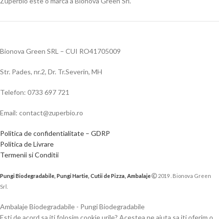
Zuperbio este o marca a Bionova Green Srl.
Bionova Green SRL – CUI RO41705009
Str. Pades, nr.2, Dr. Tr.Severin, MH
Telefon: 0733 697 721
Email: contact@zuperbio.ro
Politica de confidentialitate – GDRP
Politica de Livrare
Termenii si Conditii
Pungi Biodegradabile, Pungi Hartie, Cutii de Pizza, Ambalaje
2019 . Bionova Green
Srl.
Ambalaje Biodegradabile - Pungi Biodegradabile
Esti de acord sa iti folosim cookie urile? Acestea ne ajuta sa iti oferim o