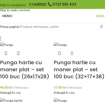
COMENZI:
0721 581 433
Skip to navigation
Skip to main content
MENIU
0,00
L
Prima pagină
Produse etichetate „ieftin”
Punga hartie cu
Punga hartie cu
maner plat – set
maner plat – set
100 buc (26x17x28)
100 buc (32×17+38)
48,00
lei
57,00
lei
(TVA inclus)
(TVA inclus)
Adaugă în coș
Adaugă în coș