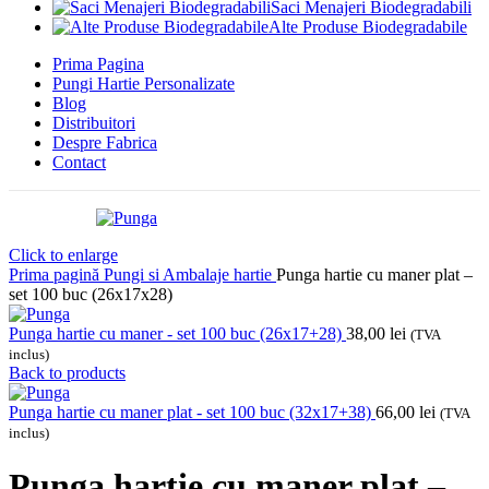
Saci Menajeri Biodegradabili
Alte Produse Biodegradabile
Prima Pagina
Pungi Hartie Personalizate
Blog
Distribuitori
Despre Fabrica
Contact
Click to enlarge
Prima pagină
Pungi si Ambalaje hartie
Punga hartie cu maner plat –
set 100 buc (26x17x28)
Punga hartie cu maner - set 100 buc (26x17+28)
38,00
lei
(TVA
inclus)
Back to products
Punga hartie cu maner plat - set 100 buc (32x17+38)
66,00
lei
(TVA
inclus)
Punga hartie cu maner plat –