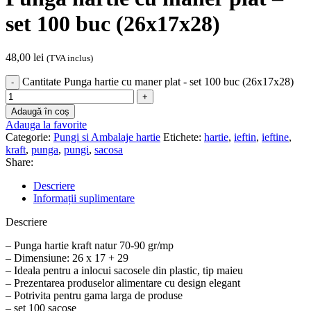
set 100 buc (26x17x28)
48,00
lei
(TVA inclus)
Cantitate Punga hartie cu maner plat - set 100 buc (26x17x28)
Adaugă în coș
Adauga la favorite
Categorie:
Pungi si Ambalaje hartie
Etichete:
hartie
,
ieftin
,
ieftine
,
kraft
,
punga
,
pungi
,
sacosa
Share:
Descriere
Informații suplimentare
Descriere
– Punga hartie kraft natur 70-90 gr/mp
– Dimensiune: 26 x 17 + 29
– Ideala pentru a inlocui sacosele din plastic, tip maieu
– Prezentarea produselor alimentare cu design elegant
– Potrivita pentru gama larga de produse
– set 100 sacose