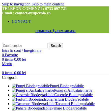
Skip to navigation
Skip to main content
TELEFON COMENZI : 0733 697 721
Email : contact@zuperbio.ro
CONTACT
COMENZI:
0721 581 433
Search
Intra in cont / Inregistrare
0
Favorite
0
items
0,00
lei
Meniu
0
items
0,00
lei
Categorii
Pungi Biodegradabile
Pungi si Ambalaje hartie
Caserole Biodegradabile
Farfurii Biodegradabile
Tacamuri Biodegradabile
Pahare Biodegradabile