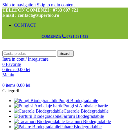
Skip to navigation
Skip to main content
TELEFON COMENZI : 0733 697 721
Email : contact@zuperbio.ro
CONTACT
COMENZI:
0721 581 433
Search
Intra in cont / Inregistrare
0
Favorite
0
items
0,00
lei
Meniu
0
items
0,00
lei
Categorii
Pungi Biodegradabile
Pungi si Ambalaje hartie
Caserole Biodegradabile
Farfurii Biodegradabile
Tacamuri Biodegradabile
Pahare Biodegradabile