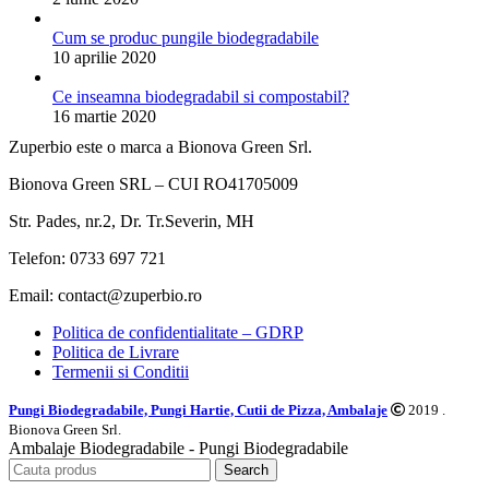
Cum se produc pungile biodegradabile
10 aprilie 2020
Ce inseamna biodegradabil si compostabil?
16 martie 2020
Zuperbio este o marca a Bionova Green Srl.
Bionova Green SRL – CUI RO41705009
Str. Pades, nr.2, Dr. Tr.Severin, MH
Telefon: 0733 697 721
Email: contact@zuperbio.ro
Politica de confidentialitate – GDRP
Politica de Livrare
Termenii si Conditii
Pungi Biodegradabile, Pungi Hartie, Cutii de Pizza, Ambalaje
2019 .
Bionova Green Srl.
Ambalaje Biodegradabile - Pungi Biodegradabile
Search