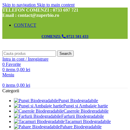
Skip to navigation
Skip to main content
TELEFON COMENZI : 0733 697 721
Email : contact@zuperbio.ro
CONTACT
COMENZI:
0721 581 433
Search
Intra in cont / Inregistrare
0
Favorite
0
items
0,00
lei
Meniu
0
items
0,00
lei
Categorii
Pungi Biodegradabile
Pungi si Ambalaje hartie
Caserole Biodegradabile
Farfurii Biodegradabile
Tacamuri Biodegradabile
Pahare Biodegradabile