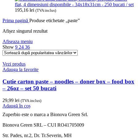
flat, 4 dimensiuni disponibile - 34x18x31cm - 250 bucati / set
195,16
lei
(TVA inclus)
Prima pagină
Produse etichetate „paste”
Afișez singurul rezultat
Afiseaza meniu
Show
9
24
36
Vezi produs
Adauga la favorite
Cutie carton paste – noodles – doner box – food box
– 26oz – set 50 bucati
29,99
lei
(TVA inclus)
Adaugă în coș
Zuperbio este o marca a Bionova Green Srl.
Bionova Green SRL – CUI RO41705009
Str. Pades, nr.2, Dr. Tr.Severin, MH