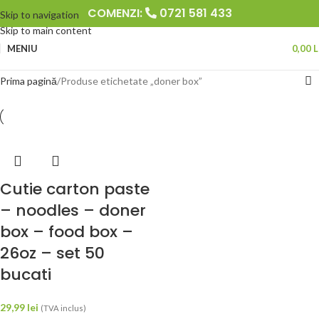
COMENZI:
0721 581 433
Skip to navigation
Skip to main content
MENIU
0,00
L
Prima pagină
Produse etichetate „doner box”
Cutie carton paste
– noodles – doner
box – food box –
26oz – set 50
bucati
29,99
lei
(TVA inclus)