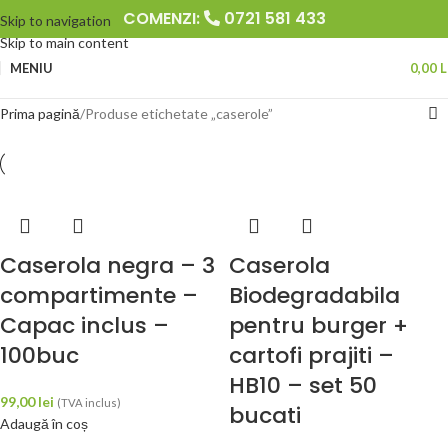
COMENZI:
0721 581 433
Skip to navigation
Skip to main content
MENIU
0,00
L
Prima pagină
Produse etichetate „caserole”
Caserola negra – 3
Caserola
compartimente –
Biodegradabila
Capac inclus –
pentru burger +
100buc
cartofi prajiti –
HB10 – set 50
99,00
lei
(TVA inclus)
bucati
Adaugă în coș