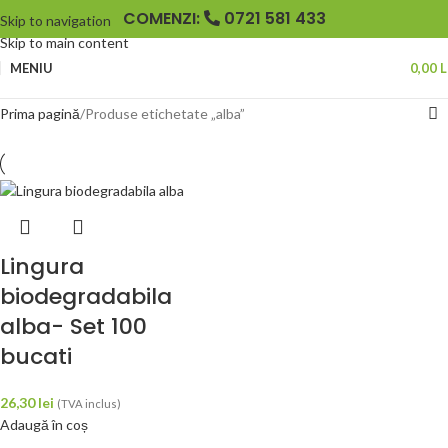
COMENZI:
0721 581 433
Skip to navigation
Skip to main content
MENIU
0,00
L
Prima pagină
Produse etichetate „alba”
Lingura
biodegradabila
alba- Set 100
bucati
26,30
lei
(TVA inclus)
Adaugă în coș