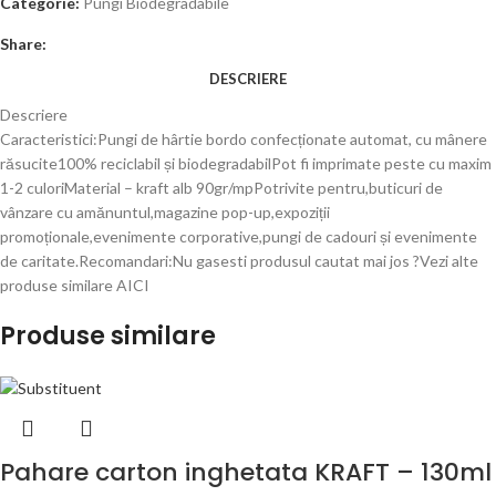
Categorie:
Pungi Biodegradabile
Share:
DESCRIERE
Descriere
Caracteristici:Pungi de hârtie bordo confecționate automat, cu mânere
răsucite100% reciclabil și biodegradabilPot fi imprimate peste cu maxim
1-2 culoriMaterial – kraft alb 90gr/mpPotrivite pentru,buticuri de
vânzare cu amănuntul,magazine pop-up,expoziții
promoționale,evenimente corporative,pungi de cadouri și evenimente
de caritate.Recomandari:Nu gasesti produsul cautat mai jos ?Vezi alte
produse similare AICI
Produse similare
Pahare carton inghetata KRAFT – 130ml