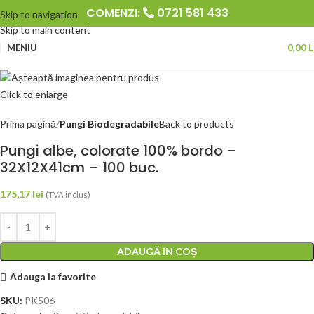
COMENZI:
0721 581 433
Skip to navigation
Skip to main content
MENIU
0,00
L
Click to enlarge
Prima pagină
Pungi Biodegradabile
Back to products
Pungi albe, colorate 100% bordo –
32X12X41cm – 100 buc.
175,17
lei
(TVA inclus)
ADAUGĂ ÎN COȘ
Adauga la favorite
SKU:
PK506