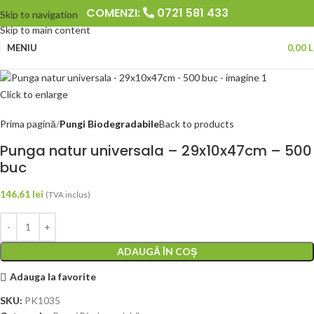
COMENZI:
0721 581 433
Skip to navigation
Skip to main content
MENIU
0,00
L
Click to enlarge
Prima pagină
Pungi Biodegradabile
Back to products
Punga natur universala – 29x10x47cm – 500
buc
146,61
lei
(TVA inclus)
ADAUGĂ ÎN COȘ
Adauga la favorite
SKU:
PK1035