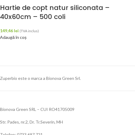
Hartie de copt natur siliconata –
40x60cm – 500 coli
149,46
lei
(TVA inclus)
Adaugă în coș
Zuperbio este o marca a Bionova Green Srl.
Bionova Green SRL – CUI RO41705009
Str. Pades, nr.2, Dr. Tr.Severin, MH
Telefon: 0733 697 721