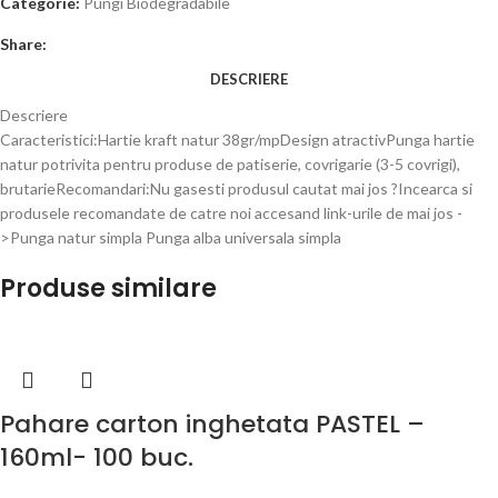
Categorie:
Pungi Biodegradabile
Share:
DESCRIERE
Descriere
Caracteristici:Hartie kraft natur 38gr/mpDesign atractivPunga hartie
natur potrivita pentru produse de patiserie, covrigarie (3-5 covrigi),
brutarieRecomandari:Nu gasesti produsul cautat mai jos ?Incearca si
produsele recomandate de catre noi accesand link-urile de mai jos -
>Punga natur simpla Punga alba universala simpla
Produse similare
Pahare carton inghetata PASTEL –
160ml- 100 buc.