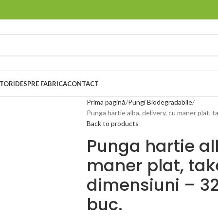
ITORI
DESPRE FABRICA
CONTACT
Prima pagină
Pungi Biodegradabile
Punga hartie alba, delivery, cu maner plat,
Back to products
Punga hartie alb
maner plat, tak
dimensiuni – 3
buc.