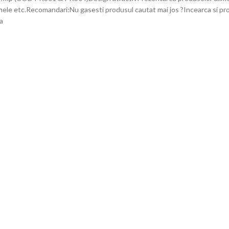
fenele etc.Recomandari:Nu gasesti produsul cautat mai jos ?Incearca si p
a