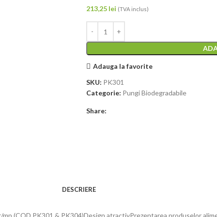
213,25
lei
(TVA inclus)
ADA
Adauga la favorite
SKU:
PK301
Categorie:
Pungi Biodegradabile
Share:
DESCRIERE
0gr/mp (COD PK301 & PK304)Design atractivPrezentarea produselor alime