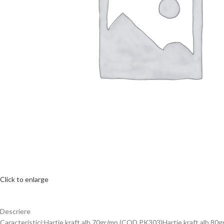
Click to enlarge
Descriere
Caracteristici:Hartie kraft alb 70gr/mp (COD PK303)Hartie kraft alb 8