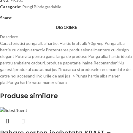
SKU:
PK101
Categorie:
Pungi Biodegradabile
Share:
DESCRIERE
Descriere
Caracteristici punga alba hartie: Hartie kraft alb 90gr/mp Punga alba
hartie cu design atractiv Prezentarea produselor alimentare cu design
elegant Potrivita pentru gama larga de produse Punga alba hartie ideala
pentru ambalare cadouri, produse papetarie, haine.Recomandari:Nu
gasesti produsul cautat mai jos ?Incearca si produsele recomandate de
catre noi accesand link-urile de mai jos ->Punga hartie alba maner
platPunga hartie natur maner sfoara
Produse similare
Pahare carton inghetata KRAFT –