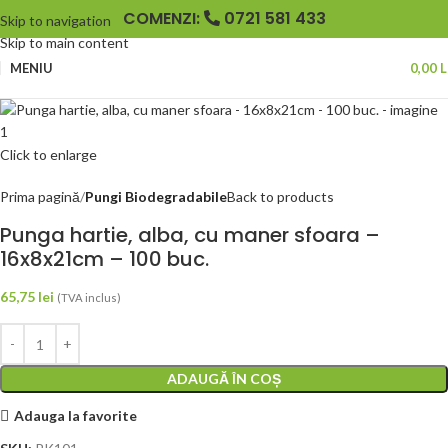
COMENZI:
0721 581 433
Skip to navigation
Skip to main content
MENIU
0,00
L
Click to enlarge
Prima pagină
Pungi Biodegradabile
Back to products
Punga hartie, alba, cu maner sfoara –
16x8x21cm – 100 buc.
65,75
lei
(TVA inclus)
ADAUGĂ ÎN COȘ
Adauga la favorite