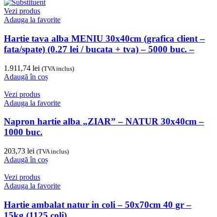
Vezi produs
Adauga la favorite
Hartie tava alba MENIU 30x40cm (grafica client –
fata/spate) (0.27 lei / bucata + tva) – 5000 buc. –
1.911,74
lei
(TVA inclus)
Adaugă în coș
Vezi produs
Adauga la favorite
Napron hartie alba „ZIAR” – NATUR 30x40cm –
1000 buc.
203,73
lei
(TVA inclus)
Adaugă în coș
Vezi produs
Adauga la favorite
Hartie ambalat natur in coli – 50x70cm 40 gr –
15kg (1125 coli)