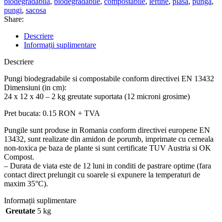
biodegradabila
,
biodegradabile
,
compostabile
,
ieftine
,
plasa
,
punga
,
pungi
,
sacosa
Share:
Descriere
Informații suplimentare
Descriere
Pungi biodegradabile si compostabile conform directivei EN 13432
Dimensiuni (in cm):
24 x 12 x 40 – 2 kg greutate suportata (12 microni grosime)
Pret bucata: 0.15 RON + TVA
Pungile sunt produse in Romania conform directivei europene EN
13432, sunt realizate din amidon de porumb, imprimate cu cerneala
non-toxica pe baza de plante si sunt certificate TUV Austria si OK
Compost.
– Durata de viata este de 12 luni in conditi de pastrare optime (fara
contact direct prelungit cu soarele si expunere la temperaturi de
maxim 35°C).
Informații suplimentare
Greutate
5 kg