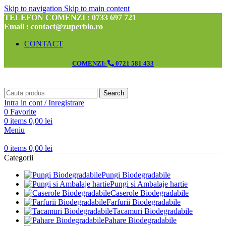
Skip to navigation
Skip to main content
TELEFON COMENZI : 0733 697 721
Email : contact@zuperbio.ro
CONTACT
COMENZI:
0721 581 433
Search
Intra in cont / Inregistrare
0
Favorite
0
items
0,00
lei
Meniu
0
items
0,00
lei
Categorii
Pungi Biodegradabile
Pungi si Ambalaje hartie
Caserole Biodegradabile
Farfurii Biodegradabile
Tacamuri Biodegradabile
Pahare Biodegradabile