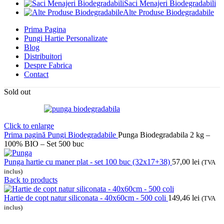
Saci Menajeri Biodegradabili
Alte Produse Biodegradabile
Prima Pagina
Pungi Hartie Personalizate
Blog
Distribuitori
Despre Fabrica
Contact
Sold out
Click to enlarge
Prima pagină
Pungi Biodegradabile
Punga Biodegradabila 2 kg –
100% BIO – Set 500 buc
Punga hartie cu maner plat - set 100 buc (32x17+38)
57,00
lei
(TVA
inclus)
Back to products
Hartie de copt natur siliconata - 40x60cm - 500 coli
149,46
lei
(TVA
inclus)