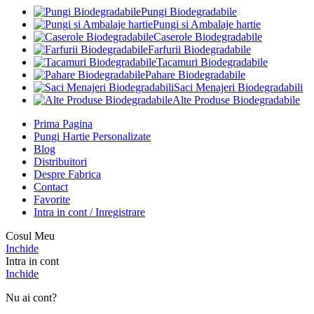
Pungi Biodegradabile
Pungi si Ambalaje hartie
Caserole Biodegradabile
Farfurii Biodegradabile
Tacamuri Biodegradabile
Pahare Biodegradabile
Saci Menajeri Biodegradabili
Alte Produse Biodegradabile
Prima Pagina
Pungi Hartie Personalizate
Blog
Distribuitori
Despre Fabrica
Contact
Favorite
Intra in cont / Inregistrare
Cosul Meu
Inchide
Intra in cont
Inchide
Nu ai cont?