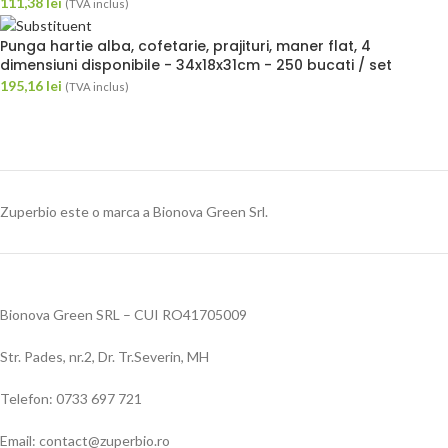
111,38
lei
(TVA inclus)
Punga hartie alba, cofetarie, prajituri, maner flat, 4
dimensiuni disponibile - 34x18x31cm - 250 bucati / set
195,16
lei
(TVA inclus)
Zuperbio este o marca a Bionova Green Srl.
Bionova Green SRL – CUI RO41705009
Str. Pades, nr.2, Dr. Tr.Severin, MH
Telefon: 0733 697 721
Email: contact@zuperbio.ro