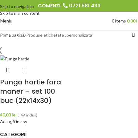
COMENZI:
0721 581 433
Skip to navigation
Skip to main content
Meniu
0
items
0,00
l
Prima pagină
Produse etichetate „personalizata”
Punga hartie fara
maner – set 100
buc (22x14x30)
40,00
lei
(TVA inclus)
Adaugă în coș
CATEGORII