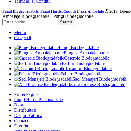
Termenii si Conditii
Pungi Biodegradabile, Pungi Hartie, Cutii de Pizza, Ambalaje
2019 . Bionov
Ambalaje Biodegradabile - Pungi Biodegradabile
Search
Meniu
Categorii
Pungi Biodegradabile
Pungi si Ambalaje hartie
Caserole Biodegradabile
Farfurii Biodegradabile
Tacamuri Biodegradabile
Pahare Biodegradabile
Saci Menajeri Biodegradabili
Alte Produse Biodegradabile
Prima Pagina
Pungi Hartie Personalizate
Blog
Distribuitori
Despre Fabrica
Contact
Favorite