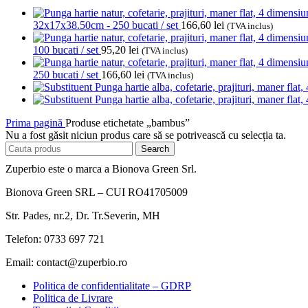
32x17x38.50cm - 250 bucati / set
166,60
lei
(TVA inclus)
100 bucati / set
95,20
lei
(TVA inclus)
250 bucati / set
166,60
lei
(TVA inclus)
Punga hartie alba, cofetarie, prajituri, maner fla
Punga hartie alba, cofetarie, prajituri, maner fla
Prima pagină
Produse etichetate „bambus”
Nu a fost găsit niciun produs care să se potrivească cu selecția ta.
Search
Zuperbio este o marca a Bionova Green Srl.
Bionova Green SRL – CUI RO41705009
Str. Pades, nr.2, Dr. Tr.Severin, MH
Telefon: 0733 697 721
Email: contact@zuperbio.ro
Politica de confidentialitate – GDRP
Politica de Livrare