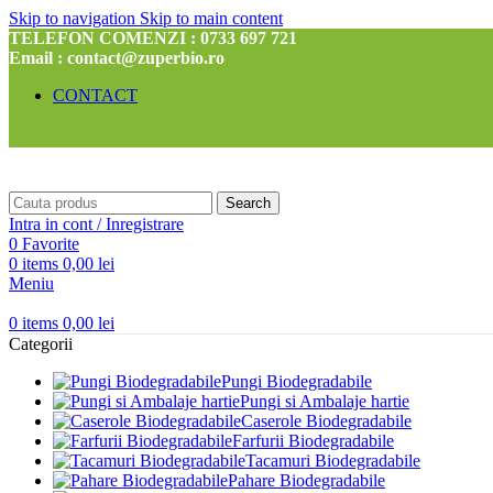
Skip to navigation
Skip to main content
TELEFON COMENZI : 0733 697 721
Email : contact@zuperbio.ro
CONTACT
Search
Intra in cont / Inregistrare
0
Favorite
0
items
0,00
lei
Meniu
0
items
0,00
lei
Categorii
Pungi Biodegradabile
Pungi si Ambalaje hartie
Caserole Biodegradabile
Farfurii Biodegradabile
Tacamuri Biodegradabile
Pahare Biodegradabile