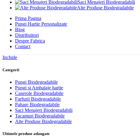
Saci Menajeri Biodegradabili
Alte Produse Biodegradabile
Prima Pagina
Pungi Hartie Personalizate
Blog
Distribuitori
Despre Fabrica
Contact
Inchide
Categorii
Pungi Biodegradabile
Pungi si Ambalaje hartie
Caserole Biodegradabile
Farfurii Biodegradabile
Pahare Biodegradabile
Saci Menajeri Biodegradabili
Tacamuri Biodegradabile
Alte Produse Biodegradabile
Ultimele produse adaugate