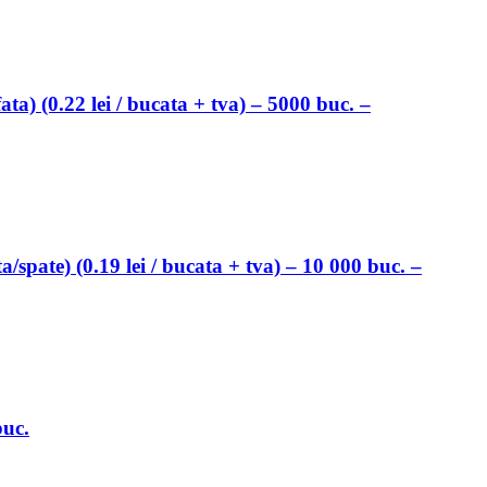
a) (0.22 lei / bucata + tva) – 5000 buc. –
spate) (0.19 lei / bucata + tva) – 10 000 buc. –
buc.