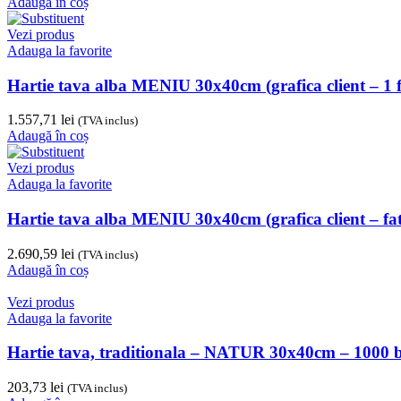
Adaugă în coș
Vezi produs
Adauga la favorite
Hartie tava alba MENIU 30x40cm (grafica client – 1 fat
1.557,71
lei
(TVA inclus)
Adaugă în coș
Vezi produs
Adauga la favorite
Hartie tava alba MENIU 30x40cm (grafica client – fata/
2.690,59
lei
(TVA inclus)
Adaugă în coș
Vezi produs
Adauga la favorite
Hartie tava, traditionala – NATUR 30x40cm – 1000 
203,73
lei
(TVA inclus)