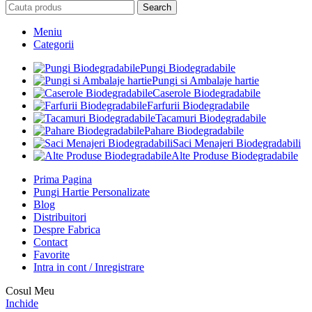
Search
Meniu
Categorii
Pungi Biodegradabile
Pungi si Ambalaje hartie
Caserole Biodegradabile
Farfurii Biodegradabile
Tacamuri Biodegradabile
Pahare Biodegradabile
Saci Menajeri Biodegradabili
Alte Produse Biodegradabile
Prima Pagina
Pungi Hartie Personalizate
Blog
Distribuitori
Despre Fabrica
Contact
Favorite
Intra in cont / Inregistrare
Cosul Meu
Inchide