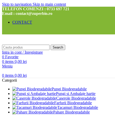
Skip to navigation
Skip to main content
TELEFON COMENZI : 0733 697 721
Email : contact@zuperbio.ro
CONTACT
Search
Intra in cont / Inregistrare
0
Favorite
0
items
0,00
lei
Meniu
0
items
0,00
lei
Categorii
Pungi Biodegradabile
Pungi si Ambalaje hartie
Caserole Biodegradabile
Farfurii Biodegradabile
Tacamuri Biodegradabile
Pahare Biodegradabile