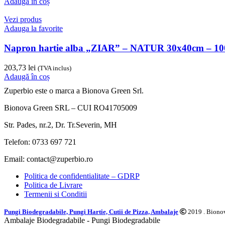
Adaugă în coș
Vezi produs
Adauga la favorite
Napron hartie alba „ZIAR” – NATUR 30x40cm – 10
203,73
lei
(TVA inclus)
Adaugă în coș
Zuperbio este o marca a Bionova Green Srl.
Bionova Green SRL – CUI RO41705009
Str. Pades, nr.2, Dr. Tr.Severin, MH
Telefon: 0733 697 721
Email: contact@zuperbio.ro
Politica de confidentialitate – GDRP
Politica de Livrare
Termenii si Conditii
Pungi Biodegradabile, Pungi Hartie, Cutii de Pizza, Ambalaje
2019 . Bionov
Ambalaje Biodegradabile - Pungi Biodegradabile