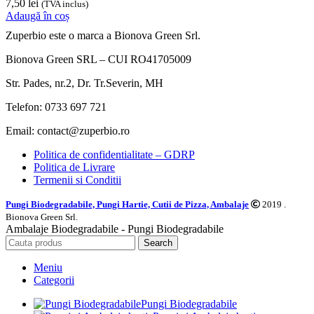
7,50
lei
(TVA inclus)
Adaugă în coș
Zuperbio este o marca a Bionova Green Srl.
Bionova Green SRL – CUI RO41705009
Str. Pades, nr.2, Dr. Tr.Severin, MH
Telefon: 0733 697 721
Email: contact@zuperbio.ro
Politica de confidentialitate – GDRP
Politica de Livrare
Termenii si Conditii
Pungi Biodegradabile, Pungi Hartie, Cutii de Pizza, Ambalaje
2019 .
Bionova Green Srl.
Ambalaje Biodegradabile - Pungi Biodegradabile
Search
Meniu
Categorii
Pungi Biodegradabile