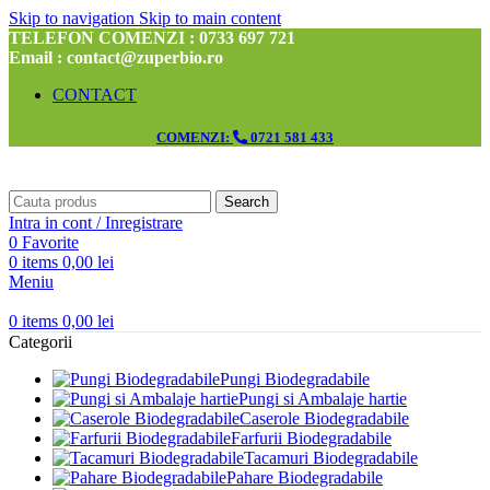
Skip to navigation
Skip to main content
TELEFON COMENZI : 0733 697 721
Email : contact@zuperbio.ro
CONTACT
COMENZI:
0721 581 433
Search
Intra in cont / Inregistrare
0
Favorite
0
items
0,00
lei
Meniu
0
items
0,00
lei
Categorii
Pungi Biodegradabile
Pungi si Ambalaje hartie
Caserole Biodegradabile
Farfurii Biodegradabile
Tacamuri Biodegradabile
Pahare Biodegradabile