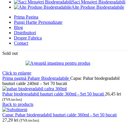
Saci Menajeri Biodegradabili
Alte Produse Biodegradabile
Prima Pagina
Pungi Hartie Personalizate
Blog
Distribuitori
Despre Fabrica
Contact
Sold out
Click to enlarge
Prima pagină
Pahare Biodegradabile
Capac Pahar biodegradabil
bauturi calde 240ml – Set 70 bucati
Pahar biodegradabil bauturi calde 360ml - Set 50 bucati
26,45
lei
(TVA inclus)
Back to products
Capac Pahar biodegradabil bauturi calde 360ml - Set 50 bucati
27,29
lei
(TVA inclus)