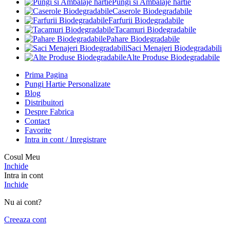
Pungi si Ambalaje hartie
Caserole Biodegradabile
Farfurii Biodegradabile
Tacamuri Biodegradabile
Pahare Biodegradabile
Saci Menajeri Biodegradabili
Alte Produse Biodegradabile
Prima Pagina
Pungi Hartie Personalizate
Blog
Distribuitori
Despre Fabrica
Contact
Favorite
Intra in cont / Inregistrare
Cosul Meu
Inchide
Intra in cont
Inchide
Nu ai cont?
Creeaza cont