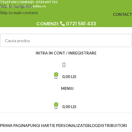
TELEFON COMENZI : 0733 697 721
Skip to navigation
Email : contact@zuperbio.ro
Skip to main content
CONTACT
COMENZI:
0721 581 433
INTRA IN CONT / INREGISTRARE
0
0,00
LEI
MENIU
0
0,00
LEI
Categorii
PRIMA PAGINA
PUNGI HARTIE PERSONALIZATE
BLOG
DISTRIBUITORI